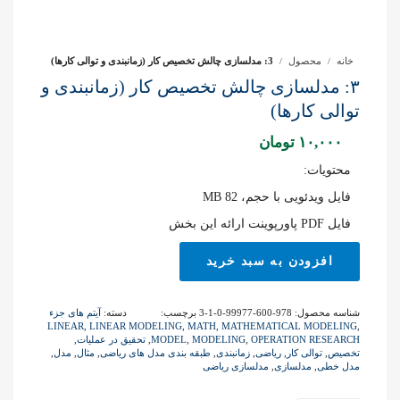
خانه
محصول
3: مدلسازی چالش تخصیص کار (زمانبندی و توالی کارها)
۳: مدلسازی چالش تخصیص کار (زمانبندی و
توالی کارها)
۱۰,۰۰۰
تومان
محتویات:
فایل ویدئویی با حجم، 82 MB
فایل PDF پاورپوینت ارائه این بخش
3:
افزودن به سبد خرید
مدلسازی
چالش
تخصیص
شناسه محصول:
978-600-99977-0-1-3
برچسب:
دسته:
آیتم های جزء
کار
LINEAR
,
LINEAR MODELING
,
MATH
,
MATHEMATICAL MODELING
,
(زمانبند
OPERATION RESEARCH
,
MODELING
,
MODEL
,
تحقیق در عملیات
,
تخصیص
,
توالی کار
,
ریاضی
,
زمانبندی
,
طبقه بندی مدل های ریاضی
,
مثال
,
مدل
,
و
مدل خطی
,
مدلسازی
,
مدلسازی ریاضی
توالی
کارها)