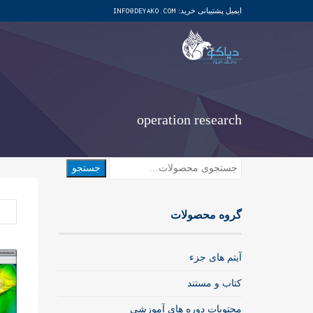
ایمیل پشتیبانی خرید:
INFO@DEYAKO.COM
operation research
جستجو
جستجو
برای:
گروه محصولات
آیتم های جزء
کتاب و مستند
محتویات دوره های آموزشی