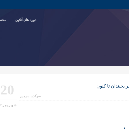
دوره های آنلاین
محصو
20
 یخبندان تا کنون
سرگذشت زمین
شهریور'99