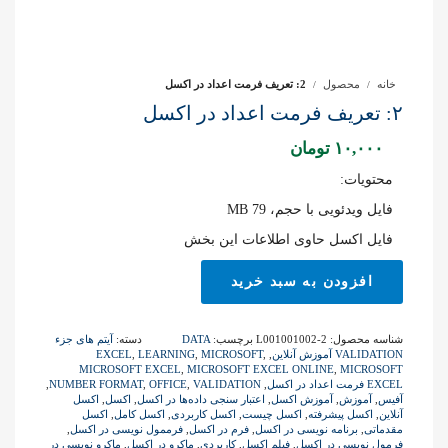
خانه
محصول
2: تعریف فرمت اعداد در اکسل
۲: تعریف فرمت اعداد در اکسل
۱۰,۰۰۰
تومان
محتویات:
فایل ویدئویی با حجم، 79 MB
فایل اکسل حاوی اطلاعات این بخش
2:
افزودن به سبد خرید
تعریف
فرمت
اعداد
شناسه محصول:
L001001002-2
برچسب:
DATA
دسته:
آیتم های جزء
در
VALIDATION آموزش آنلاین
,
,
MICROSOFT
,
LEARNING
,
EXCEL
اکسل
MICROSOFT EXCEL
,
MICROSOFT EXCEL ONLINE
,
MICROSOFT
EXCEL فرمت اعداد در اکسل
,
VALIDATION
,
OFFICE
,
NUMBER FORMAT
,
عدد
آفیس
,
آموزش
,
آموزش اکسل
,
اعتبار سنجی داده‌ها در اکسل
,
اکسل
,
اکسل
آنلاین
,
اکسل پیشرفته
,
اکسل چیست
,
اکسل کاربردی
,
اکسل کامل
,
اکسل
مقدماتی
,
برنامه نویسی در اکسل
,
فرم در اکسل
,
فرممول نویسی در اکسل
,
فرمول نویسی در اکسل
,
فیلم اکسل
,
کاربردی
,
ماکرو در اکسل
,
ماکرو نویسی در