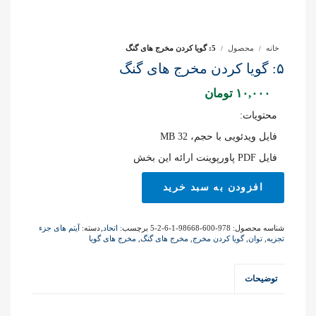
خانه
محصول
5: گویا کردن مخرج های گنگ
۵: گویا کردن مخرج های گنگ
۱۰,۰۰۰
تومان
محتویات:
فایل ویدئویی با حجم، 32 MB
فایل PDF پاورپوینت ارائه این بخش
5:
افزودن به سبد خرید
گویا
کردن
مخرج
شناسه محصول:
978-600-98668-1-6-2-5
برچسب:
اتحاد
,
دسته:
آیتم های جزء
های
تجزیه
,
توان
,
گویا کردن مخرج
,
مخرج های گنگ
,
مخرج های گویا
گنگ
عدد
توضیحات