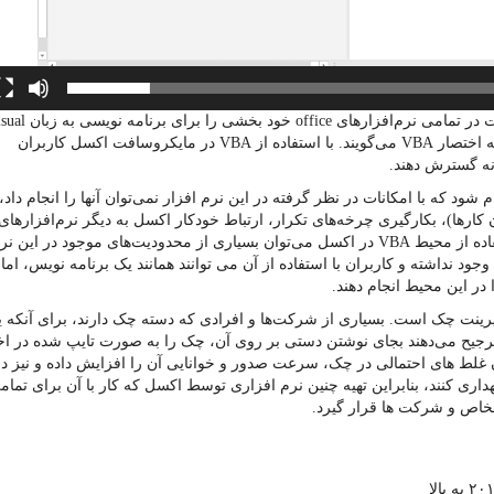
[/vc_column_text][vc_column_text]شرکت مایکروسافت در تمامی نرم‌افزارهای office خود
basic قرار داده که آن را Visual basic for application یا به اختصار VBA می‌گویند. با استفاده از VBA در مایکروسافت اکسل کاربران
انه گسترش دهند.
شود که با امکانات در نظر گرفته در این نرم افزار نمی‌توان آنها را انجام داد،
کارها)، بکارگیری چرخه‌های تکرار، ارتباط خودکار اکسل به دیگر نرم‌افزارهای
office و بسیاری از کارهای دیگر. در این مواقع، با استفاده از محیط VBA در اکسل می‌توان بسیاری از محدودیت‌های موجود در این 
وجود نداشته و کاربران با استفاده از آن می توانند همانند یک برنامه نویس، اما 
 در این محیط انجام دهند.
پرینت چک است. بسیاری از شرکت‌ها و افرادی که دسته چک دارند، برای آنکه 
ترجیح می‌دهند بجای نوشتن دستی بر روی آن، چک را به صورت تایپ شده در اخت
ن غلط های احتمالی در چک، سرعت صدور و خوانایی آن را افزایش داده و نیز دا
ری کنند، بنابراین تهیه چنین نرم افزاری توسط اکسل که کار با آن برای تمام
شخاص و شرکت ها قرار گیرد.